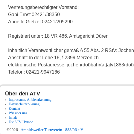
Vertretungsberechtigter Vorstand:
Gabi Ernst 02421/38350
Annette Gietzel 02421/205290
Registriert unter: 18 VR 486, Amtsgericht Düren
Inhaltlich Verantwortlicher gemäß § 55 Abs. 2 RStV: Joche
Anschrift: In der Lohe 18, 52399 Merzenich
elektronische Postadresse: jochen(dot)bahr(at)atv1883(dot
Telefon: 02421-9947166
Über den ATV
Impressum / Anbieterkennung
Datenschutzerklärung
Kontakt
Wir über uns
Inhalt
Die ATV Hymne
©2026 -
Arnoldsweiler Turnverein 1883/06 e.V.