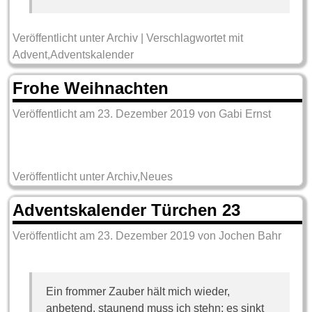
Veröffentlicht unter
Archiv
|
Verschlagwortet mit
Advent
,
Adventskalender
Frohe Weihnachten
Veröffentlicht am
23. Dezember 2019
von
Gabi Ernst
Veröffentlicht unter
Archiv
,
Neues
Adventskalender Türchen 23
Veröffentlicht am
23. Dezember 2019
von
Jochen Bahr
Ein frommer Zauber hält mich wieder,
anbetend, staunend muss ich stehn; es sinkt