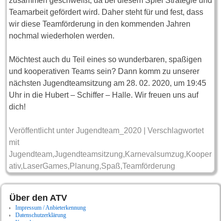
zusammen geschweißt, da bei diesem Spiel Strategie und
Teamarbeit gefördert wird. Daher steht für und fest, dass
wir diese Teamförderung in den kommenden Jahren
nochmal wiederholen werden.
Möchtest auch du Teil eines so wunderbaren, spaßigen
und kooperativen Teams sein? Dann komm zu unserer
nächsten Jugendteamsitzung am 28. 02. 2020, um 19:45
Uhr in die Hubert – Schiffer – Halle. Wir freuen uns auf
dich!
Veröffentlicht unter
Jugendteam_2020
|
Verschlagwortet
mit
Jugendteam
,
Jugendteamsitzung
,
Karnevalsumzug
,
Kooper
ativ
,
LaserGames
,
Planung
,
Spaß
,
Teamförderung
Über den ATV
Impressum / Anbieterkennung
Datenschutzerklärung