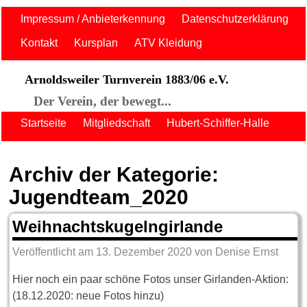
Impressum / Anbieterkennung
Datenschutzerklärung
Kontakt
Kursplan
ATV Kleidung
Arnoldsweiler Turnverein 1883/06 e.V.
Der Verein, der bewegt...
Startseite
Mitgliedschaft
Hubert-Schiffer-Halle
Archiv der Kategorie:
Jugendteam_2020
Weihnachtskugelngirlande
Veröffentlicht am
13. Dezember 2020
von
Denise Ernst
Hier noch ein paar schöne Fotos unser Girlanden-Aktion:
(18.12.2020: neue Fotos hinzu)